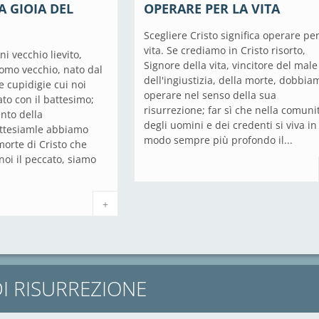
A GIOIA DEL
OPERARE PER LA VITA
Scegliere Cristo significa operare per
vita. Se crediamo in Cristo risorto,
ni vecchio lievito,
Signore della vita, vincitore del male
uomo vecchio, nato dal
dell'ingiustizia, della morte, dobbia
e cupidigie cui noi
operare nel senso della sua
to con il battesimo;
risurrezione; far sì che nella comuni
nto della
degli uomini e dei credenti si viva in
attesiamle abbiamo
modo sempre più profondo il...
morte di Cristo che
noi il peccato, siamo
+
I RISURREZIONE