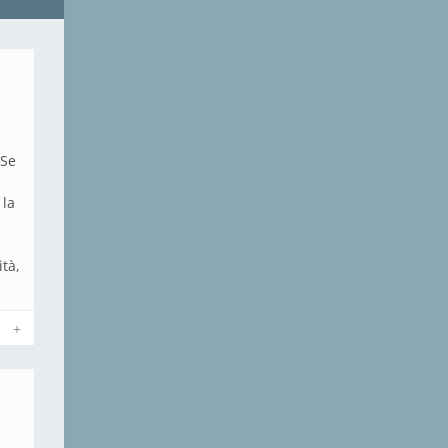
 Se
 la
ità,
+