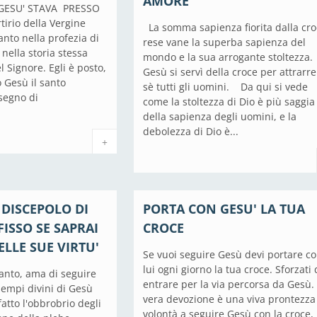
AMORE
ESU' STAVA PRESSO
irio della Vergine
La somma sapienza fiorita dalla cr
anto nella profezia di
rese vane la superba sapienza del
nella storia stessa
mondo e la sua arrogante stoltezza.
l Signore. Egli è posto,
Gesù si servì della croce per attrarre
 Gesù il santo
sè tutti gli uomini. Da qui si vede
segno di
come la stoltezza di Dio è più saggia
della sapienza degli uomini, e la
debolezza di Dio è...
+
DISCEPOLO DI
PORTA CON GESU' LA TUA
FISSO SE SAPRAI
CROCE
ELLE SUE VIRTU'
Se vuoi seguire Gesù devi portare c
lui ogni giorno la tua croce. Sforzati 
santo, ama di seguire
entrare per la via percorsa da Gesù.
sempi divini di Gesù
vera devozione è una viva prontezza
fatto l'obbrobrio degli
volontà a seguire Gesù con la croce,