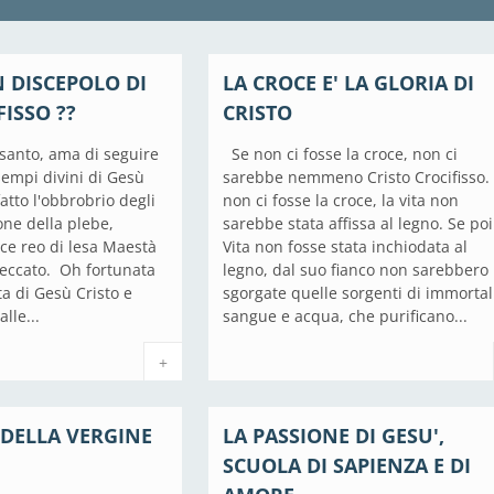
 DISCEPOLO DI
LA CROCE E' LA GLORIA DI
FISSO ??
CRISTO
santo, ama di seguire
Se non ci fosse la croce, non ci
sempi divini di Gesù
sarebbe nemmeno Cristo Crocifisso.
fatto l'obbrobrio degli
non ci fosse la croce, la vita non
one della plebe,
sarebbe stata affissa al legno. Se poi
ce reo di lesa Maestà
Vita non fosse stata inchiodata al
peccato. Oh fortunata
legno, dal suo fianco non sarebbero
ta di Gesù Cristo e
sgorgate quelle sorgenti di immortal
lle...
sangue e acqua, che purificano...
+
 DELLA VERGINE
LA PASSIONE DI GESU',
SCUOLA DI SAPIENZA E DI