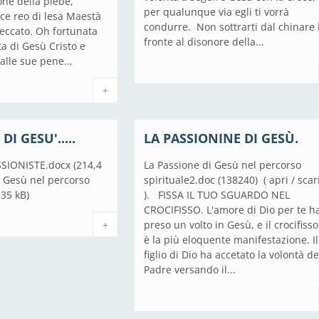
one della plebe,
per qualunque via egli ti vorrà
ce reo di lesa Maestà
condurre. Non sottrarti dal chinare 
peccato. Oh fortunata
fronte al disonore della...
ta di Gesù Cristo e
alle sue pene...
+
I GESU'.....
LA PASSIONINE DI GESÙ.
IONISTE.docx (214,4
La Passione di Gesù nel percorso
i Gesù nel percorso
spirituale2.doc (138240) ( apri / scar
135 kB)
). FISSA IL TUO SGUARDO NEL
CROCIFISSO. L'amore di Dio per te h
+
preso un volto in Gesù, e il crocifiss
è la più eloquente manifestazione. Il
figlio di Dio ha accetato la volontà de
Padre versando il...