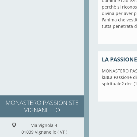
uomini e l'abiezi
perchè si riconos
divina per aver 
l'anima che vesti
tutta penetrata d
LA PASSIONE D
MONASTERO PASS
kB)La Passione d
spirituale2.doc (
MONASTERO PASSIONISTE
VIGNANELLO
Via Vignola 4
01039 Vignanello ( VT )