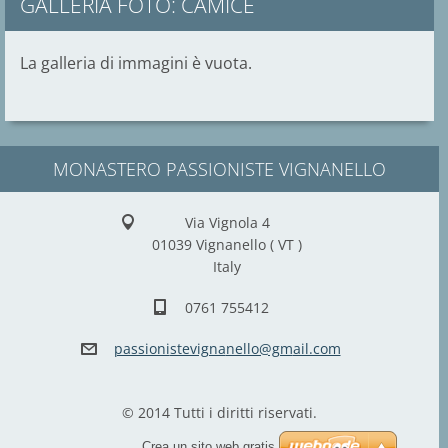
GALLERIA FOTO: CAMICE
La galleria di immagini è vuota.
MONASTERO PASSIONISTE VIGNANELLO
Via Vignola 4
01039 Vignanello ( VT )
Italy
0761 755412
passioni
stevigna
nello@gm
ail.com
© 2014 Tutti i diritti riservati.
Crea un sito web gratis