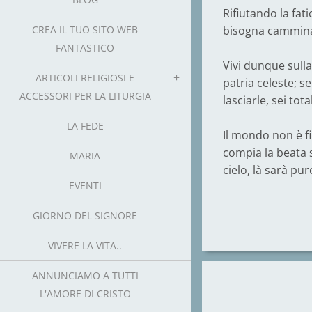
Rifiutando la fat
CREA IL TUO SITO WEB
bisogna camminar
FANTASTICO
Vivi dunque sulla
ARTICOLI RELIGIOSI E
patria celeste; s
ACCESSORI PER LA LITURGIA
lasciarle, sei to
LA FEDE
Il mondo non è fi
compia la beata s
MARIA
cielo, là sarà pur
EVENTI
GIORNO DEL SIGNORE
VIVERE LA VITA..
ANNUNCIAMO A TUTTI
L'AMORE DI CRISTO